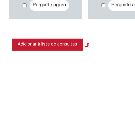
doméstic
Pergunte agora
Pergunte 