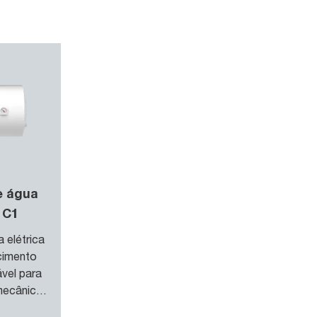
e água
1C1
 elétrica
cimento
ável para
ecânico
ânico