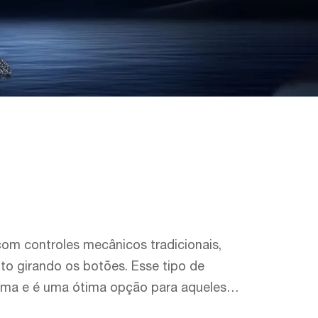
com controles mecânicos tradicionais,
o girando os botões. Esse tipo de
nima e é uma ótima opção para aqueles
urável garante desempenho estável longo e