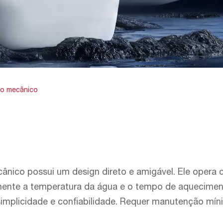
po mecânico
ânico possui um design direto e amigável. Ele opera 
lmente a temperatura da água e o tempo de aqueciment
implicidade e confiabilidade. Requer manutenção mí
de água não - fácil - fácil - usar. Sua construção d